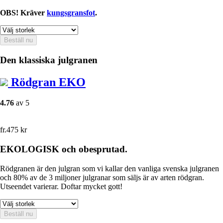
OBS! Kräver
kungsgransfot
.
Beställ nu
Den klassiska julgranen
Rödgran EKO
4.76
av 5
fr.
475
kr
EKOLOGISK och obesprutad.
Rödgranen är den julgran som vi kallar den vanliga svenska julgranen
och 80% av de 3 miljoner julgranar som säljs är av arten rödgran.
Utseendet varierar. Doftar mycket gott!
Beställ nu