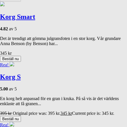
Korg Smart
4.82
av 5
Det är trendigt att gömma julgransfoten i en stor korg. Vår grundare
Anna Benson (by Benson) har...
345
kr
Beställ nu
Rea!
Korg S
5.00
av 5
En korg helt anpassad för en gran i kruka. På så vis är det världens
enklaste att få granen...
395
kr
Original price was: 395 kr.
345
kr
Current price is: 345 kr.
Beställ nu
Rea!