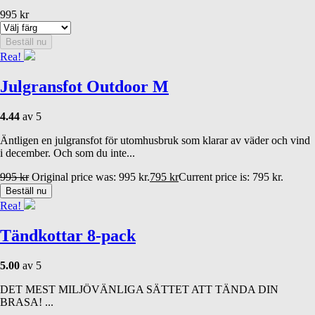
995
kr
Beställ nu
Rea!
Julgransfot Outdoor M
4.44
av 5
Äntligen en julgransfot för utomhusbruk som klarar av väder och vind
i december. Och som du inte...
995
kr
Original price was: 995 kr.
795
kr
Current price is: 795 kr.
Beställ nu
Rea!
Tändkottar 8-pack
5.00
av 5
DET MEST MILJÖVÄNLIGA SÄTTET ATT TÄNDA DIN
BRASA! ...