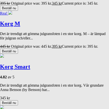
395
kr
Original price was: 395 kr.
345
kr
Current price is: 345 kr.
Beställ nu
Rea!
Korg M
Det är trendigt att gömma julgransfoten i en stor korg. M – är lämpad
för julgran och/eller...
445
kr
Original price was: 445 kr.
395
kr
Current price is: 395 kr.
Beställ nu
Korg Smart
4.82
av 5
Det är trendigt att gömma julgransfoten i en stor korg. Vår grundare
Anna Benson (by Benson) har...
345
kr
Beställ nu