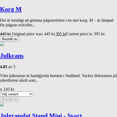
Korg M
Det är trendigt att gömma julgransfoten i en stor korg. M – är lämpad
för julgran och/eller...
445
kr
Original price was: 445 kr.
395
kr
Current price is: 395 kr.
Beställ nu
Julkrans
4.85
av 5
Våra julkransar är handgjorda hemma i Småland. Vacker dekoration på
ytterdörren såväl som...
245
kr
fr.
Beställ nu
Julgransfot Stand Mini - Svart