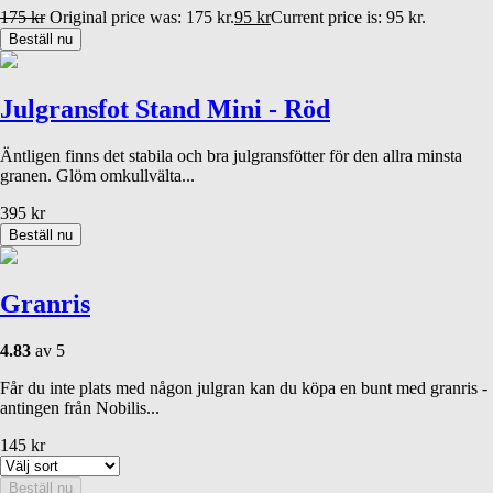
175
kr
Original price was: 175 kr.
95
kr
Current price is: 95 kr.
Beställ nu
Julgransfot Stand Mini - Röd
Äntligen finns det stabila och bra julgransfötter för den allra minsta
granen. Glöm omkullvälta...
395
kr
Beställ nu
Granris
4.83
av 5
Får du inte plats med någon julgran kan du köpa en bunt med granris -
antingen från Nobilis...
145
kr
Beställ nu