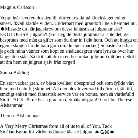
Magnus Carlsson
Yepp, igår levererades den till dörren, exakt på klockslaget enligt
smset. Ikväll klädde vi den. Underbart med grandoft i hela hemmet nu.
🌲Missade du när jag skrev om dessa fantastiska julgranar sist?
EKOLOGISK julgran?! (För nej, de flesta julgranar är inte det, de
besprutas med många gifter som du drar in i ditt hem. Och att hugga en
egen i skogen får du bara göra om du äger marken) Senaste åren har
jag och mina vänner som köpt en smålandsgran varit lyriska över hur
länge den stått. Så skit i att dra in en besprutad julgran i ditt hem. Skit i
att dra hem en julgran själv från torget!
Sanna Bråding
En stor vacker gran, av bästa kvalitet, obesprutad och som fyllde vårt
hem med naturlig skönhet! Att den blev levererad till dörren i rätt tid,
smidigt enkelt med fantastisk service var en bonus, men så värdefullt!
Stort TACK för de bästa granarna, Smålandsgran!! God Jul Therese
Alshammar
Therese Alshammar
A Very Merry Christmas from all of us to all of You. Tack
Smålandsgran för världens finaste tätaste julgran 🎄👏🏼🎄