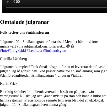
Omtalade julgranar
Folk tycker om Smålandsgran
Julgranen från Smålandsgran är fantastisk! Men det här att vi inte
minns vart vi la julgranskulorna förra året... 😂😅
#InteFärdigklädd
#LetaLeta
#Smålandsgran
Camilla Läckberg
Julgranen komplett! Tack Smålandsgran för att ni levererat den finaste
julgran jag någonsin haft. Vad passar bättre för en smålänning som jag?
#danföredanföredan #smålandsgran #jul #gran #julgran
Karin Frick
En riktig skönhet är nu hemlevererad och står nu på plats i vårt
vardagsrum! Nu ska jag och @addstyle ut på stan och handla kulor att
hänga i grenen! Precis som de senaste fem åren blev det en ekologisk
julgran från Smålandsgran även denna gång!