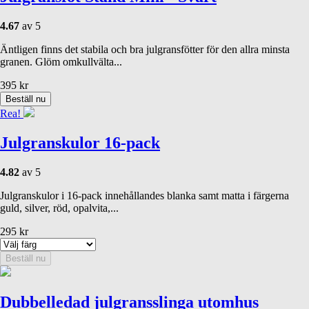
4.67
av 5
Äntligen finns det stabila och bra julgransfötter för den allra minsta
granen. Glöm omkullvälta...
395
kr
Beställ nu
Rea!
Julgranskulor 16-pack
4.82
av 5
Julgranskulor i 16-pack innehållandes blanka samt matta i färgerna
guld, silver, röd, opalvita,...
295
kr
Beställ nu
Dubbelledad julgransslinga utomhus