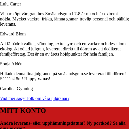
Lulu Carter
Vi har köpt vår gran hos Smålandsgran i 7-8 år nu och är extremt
nöjda. Mycket vackra, friska, jämna granar, trevlig personal och pålitlig
leverans.
Edward Blom
Att få både kvalitet, stämning, extra syre och en vacker och dessutom
ekologiskt odlad julgran, levererat direkt till dörren av ett dedikerat
familjeföretag. Det är en av årets höjdpunkter för hela familjen.
Sonja Aldén
Hittade denna fina julgranen på smålandsgran.se levererad till dörren!
Såååå skönt! Happy x-mas!
Carolina Gynning
Vad mer säger folk om våra julgranar?
MITT KONTO
Ändra leverans- eller upphämtningsdatum? Ny portkod? Se alla
dina ordrar?