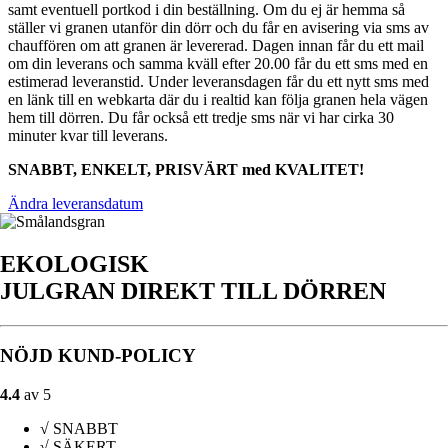
samt eventuell portkod i din beställning. Om du ej är hemma så
ställer vi granen utanför din dörr och du får en avisering via sms av
chauffören om att granen är levererad. Dagen innan får du ett mail
om din leverans och samma kväll efter 20.00 får du ett sms med en
estimerad leveranstid. Under leveransdagen får du ett nytt sms med
en länk till en webkarta där du i realtid kan följa granen hela vägen
hem till dörren. Du får också ett tredje sms när vi har cirka 30
minuter kvar till leverans.
SNABBT, ENKELT, PRISVÄRT med KVALITET!
Ändra leveransdatum
EKOLOGISK
JULGRAN DIREKT TILL DÖRREN
NÖJD KUND-POLICY
4.4
av 5
√
SNABBT
√
SÄKERT