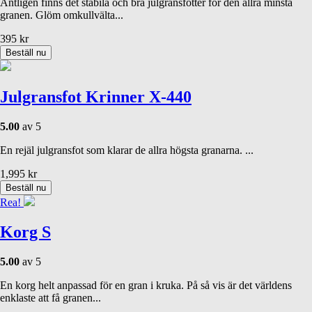
Äntligen finns det stabila och bra julgransfötter för den allra minsta
granen. Glöm omkullvälta...
395
kr
Beställ nu
Julgransfot Krinner X-440
5.00
av 5
En rejäl julgransfot som klarar de allra högsta granarna. ...
1,995
kr
Beställ nu
Rea!
Korg S
5.00
av 5
En korg helt anpassad för en gran i kruka. På så vis är det världens
enklaste att få granen...