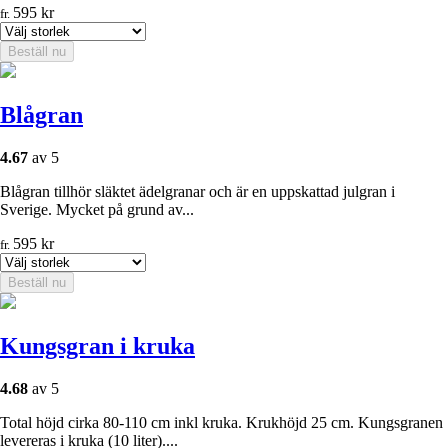
595
kr
fr.
Beställ nu
Blågran
4.67
av 5
Blågran tillhör släktet ädelgranar och är en uppskattad julgran i
Sverige. Mycket på grund av...
595
kr
fr.
Beställ nu
Kungsgran i kruka
4.68
av 5
Total höjd cirka 80-110 cm inkl kruka. Krukhöjd 25 cm. Kungsgranen
levereras i kruka (10 liter)....