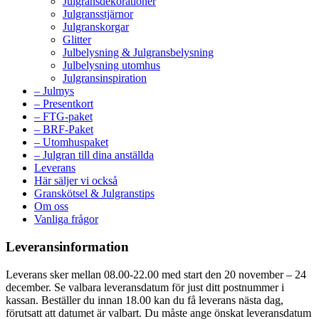
Julgransdekorationer
Julgransstjärnor
Julgranskorgar
Glitter
Julbelysning & Julgransbelysning
Julbelysning utomhus
Julgransinspiration
– Julmys
– Presentkort
– FTG-paket
– BRF-Paket
– Utomhuspaket
– Julgran till dina anställda
Leverans
Här säljer vi också
Granskötsel & Julgranstips
Om oss
Vanliga frågor
Leveransinformation
Leverans sker mellan 08.00-22.00 med start den 20 november – 24
december. Se valbara leveransdatum för just ditt postnummer i
kassan. Beställer du innan 18.00 kan du få leverans nästa dag,
förutsatt att datumet är valbart. Du måste ange önskat leveransdatum