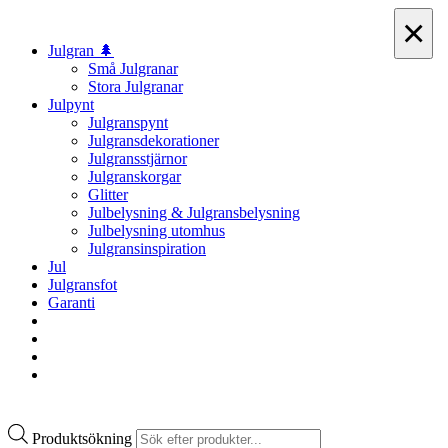
×
Julgran 🌲
Små Julgranar
Stora Julgranar
Julpynt
Julgranspynt
Julgransdekorationer
Julgransstjärnor
Julgranskorgar
Glitter
Julbelysning & Julgransbelysning
Julbelysning utomhus
Julgransinspiration
Jul
Julgransfot
Garanti
Produktsökning