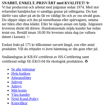
SNABBT, ENKELT, PRISVÄRT med KVALITET! ✨
Vi har producerat och arbetat med julgranar sedan 1974. Med stor
erfarenhet handplockar vi samtliga granar på odlingarna. Du kan
därför vara säker på att du får en väldigt fin och av oss utvald gran.
Du slipper släpa och dra på tunnelbanan eller spårvagnen, smutsa
ner bilen eller dina kläder. Eller be någon annan om hjälp. Julgranen
levereras direkt till dörren. Hundratusentals nöjda kunder har redan
testat oss. Beställ innan 18.00 för leverans nästa dag (se valbara
datum i kassan). ✨
Endast frakt på 175 kr tillkommer oavsett längd, zon eller antal
produkter. Vill du erbjuder vi även hämtning av din gran efter jul.
Smålandsgran är KRAV-certifierat av HS-Certifiering samt
certifierad enligt SE-EKO-04 för ekologisk produktion. ♻️
Se alla julgranar
Hela butiken
Julgransfötter
Julpynt
Julmys
Mitt konto
Våra kunder
Nöjd Kund-Policy
Köpvillkor