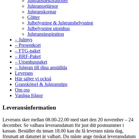
Julgransdekorationer
Julgransstjärnor
Julgranskorgar
Glitter
Julbelysning & Julgransbelysning
Julbelysning utomhus
Julgransinspiration
– Julmys
– Presentkort
– FTG-paket
– BRF-Paket
– Utomhuspaket
– Julgran till dina anställda
Leverans
Här säljer vi också
Granskötsel & Julgranstips
Om oss
Vanliga frågor
Leveransinformation
Leverans sker mellan 08.00-22.00 med start den 20 november – 24
december. Se valbara leveransdatum för just ditt postnummer i
kassan. Beställer du innan 18.00 kan du få leverans nästa dag,
förutsatt att datumet är valbart. Du måste ange önskat leveransdatum