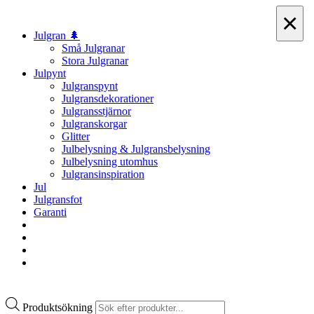
×
Julgran 🌲
Små Julgranar
Stora Julgranar
Julpynt
Julgranspynt
Julgransdekorationer
Julgransstjärnor
Julgranskorgar
Glitter
Julbelysning & Julgransbelysning
Julbelysning utomhus
Julgransinspiration
Jul
Julgransfot
Garanti
Produktsökning