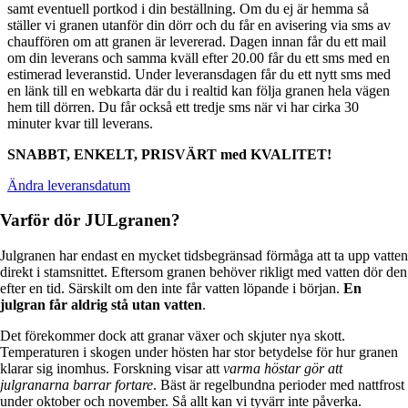
samt eventuell portkod i din beställning. Om du ej är hemma så
ställer vi granen utanför din dörr och du får en avisering via sms av
chauffören om att granen är levererad. Dagen innan får du ett mail
om din leverans och samma kväll efter 20.00 får du ett sms med en
estimerad leveranstid. Under leveransdagen får du ett nytt sms med
en länk till en webkarta där du i realtid kan följa granen hela vägen
hem till dörren. Du får också ett tredje sms när vi har cirka 30
minuter kvar till leverans.
SNABBT, ENKELT, PRISVÄRT med KVALITET!
Ändra leveransdatum
Varför dör JULgranen?
Julgranen har endast en mycket tidsbegränsad förmåga att ta upp vatten
direkt i stamsnittet. Eftersom granen behöver rikligt med vatten dör den
efter en tid. Särskilt om den inte får vatten löpande i början.
En
julgran
får aldrig stå utan vatten
.
Det förekommer dock att granar växer och skjuter nya skott.
Temperaturen i skogen under hösten har stor betydelse för hur granen
klarar sig inomhus. Forskning visar att
varma höstar gör att
julgranarna barrar fortare
. Bäst är regelbundna perioder med nattfrost
under oktober och november. Så allt kan vi tyvärr inte påverka.