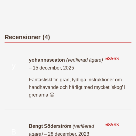
Recensioner (4)
yohannaseaton
(verifierad ägare)
y
Betygsatt
5
–
15 december, 2025
av 5
Fantastiskt fin gran, tydliga instruktioner om
handhavande och härligt med mycket ’skog’ i
grenarna 😀
Bengt Söderström
(verifierad
B
Betygsatt
5
ägare)
–
28 december, 2023