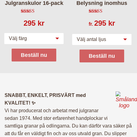
Julgranskulor 16-pack
Belysning inomhus
4.82
av 5
4.75
av 5
295
kr
295
kr
fr.
Välj färg
Välj antal ljus
Beställ nu
Beställ nu
SNABBT, ENKELT, PRISVÄRT med
KVALITET! ✨
Vi har producerat och arbetat med julgranar
sedan 1974. Med stor erfarenhet handplockar vi
samtliga granar på odlingarna. Du kan därför vara säker på
att du får en väldigt fin och av oss utvald gran. Du slipper