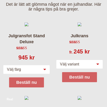
Det är lätt att glömma något när en julhandlar. Här
är några tips på bra grejer.
Julgransfot Stand
Julkrans
Deluxe
4.85
av 5
245
kr
fr.
4.86
av 5
945
kr
Välj variant
Välj färg
Beställ nu
Beställ nu
Rea!