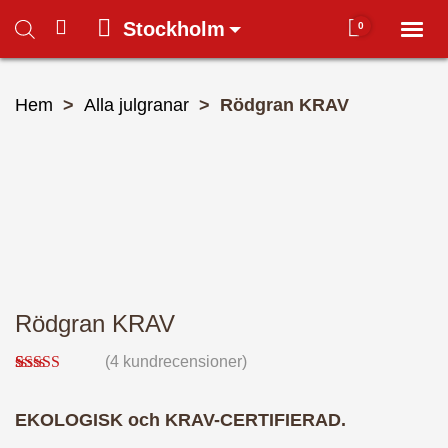
Stockholm
0
Toggl
naviga
Du har inga produkter i varukorgen.
Hem
Hem
>
Alla julgranar
> Rödgran KRAV
Mitt konto
Hela butiken ➜
– Alla julgranar 🌲
Rödgran KRAV
(
4
kundrecensioner)
– Julgransfötter
Betygsatt
4
5.00
av 5
baserat på
EKOLOGISK och KRAV-CERTIFIERAD.
kundrecensioner