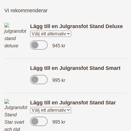
anställda
Vi rekommenderar
Lägg till en
Julgransfot Stand Deluxe
Leverans
945
kr
Här säljer vi också
Lägg till en
Julgransfot Stand Smart
Granskötsel &
995
kr
Julgranstips
Lägg till en
Julgransfot Stand Star
Om oss
995
kr
Vanliga frågor