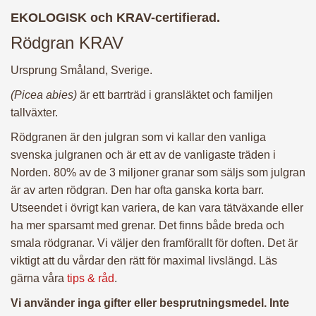
till dörren. Du får också ett tredje sms när vi har cirka 30
EKOLOGISK och KRAV-certifierad.
minuter kvar till leverans.
Rödgran KRAV
SNABBT, ENKELT, PRISVÄRT med KVALITET!
Ursprung Småland, Sverige.
(Picea abies)
är ett barrträd i gransläktet och familjen
Ändra leveransdatum
tallväxter.
Rödgranen är den julgran som vi kallar den vanliga
svenska julgranen och är ett av de vanligaste träden i
Norden. 80% av de 3 miljoner granar som säljs som julgran
är av arten rödgran. Den har ofta ganska korta barr.
Utseendet i övrigt kan variera, de kan vara tätväxande eller
ha mer sparsamt med grenar. Det finns både breda och
smala rödgranar. Vi väljer den framförallt för doften. Det är
viktigt att du vårdar den rätt för maximal livslängd. Läs
gärna våra
tips & råd
.
Vi använder inga gifter eller besprutningsmedel. Inte