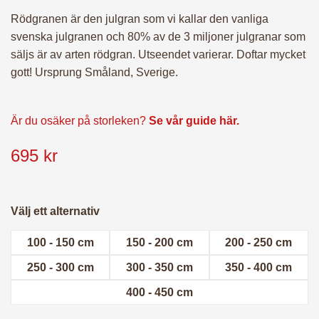
– Julpynt
Rödgranen är den julgran som vi kallar den vanliga
svenska julgranen och 80% av de 3 miljoner julgranar som
– Julmys
säljs är av arten rödgran. Utseendet varierar. Doftar mycket
gott! Ursprung Småland, Sverige.
– Presentkort
Är du osäker på storleken?
Se vår guide här.
– FTG-paket
695
kr
– BRF-Paket
Välj ett alternativ
100 - 150 cm
150 - 200 cm
200 - 250 cm
– Utomhuspaket
250 - 300 cm
300 - 350 cm
350 - 400 cm
400 - 450 cm
– Julgran till dina