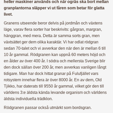
heller maskiner används och när ogräs ska bort mellan
granplantorna släpper vi ut
fåren som betar för glatta
livet.
Granens utseende beror delvis på jordmån och växtens
läge, varav flera sorter har beskrivits: gårgran, margran,
hänggran, med mera. Detta är samma sorts gran, men
växtsättet ger dem olika karaktär. Vi har odlat rödgran
sedan 70-talet och vi avverkar den när den är mellan 6 till
10 år gammal. Rödgranen kan uppnå 60 meters höjd och
en ålder av över 400 år. I södra och mellersta Sverige blir
den dock sällan över 200 år, men avverkas vanligen långt
tidigare. Man har dock hittat granar på Fulufjället vars
rotsystem innehar flera är över 8000 år. En av dem, Old
Tjikko, har daterats till 9550 år gammal, vilket gör den till
världens 3:e äldsta kända levande organism och världens
äldsta individuella trädklon.
Rödgranen passar också utmärkt som bordsgran.