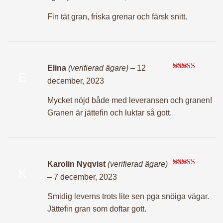
av 5
Fin tät gran, friska grenar och färsk snitt.
Elina
(verifierad ägare)
–
12
E
Betygsatt
5
december, 2023
av 5
Mycket nöjd både med leveransen och granen!
Granen är jättefin och luktar så gott.
Karolin Nyqvist
(verifierad ägare)
K
Betygsatt
5
–
7 december, 2023
av 5
Smidig leverns trots lite sen pga snöiga vägar.
Jättefin gran som doftar gott.