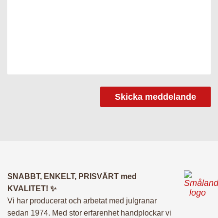
Leveransinformation
Leverans sker mellan 08.00-22.00 med start den 20
november – 24 december. Se valbara leveransdatum för
just ditt postnummer i kassan. Beställer du innan 18.00 kan
du få leverans nästa dag, förutsatt att datumet är valbart.
Du måste ange önskat leveransdatum samt eventuell
portkod i din beställning. Om du ej är hemma så ställer vi
granen utanför din dörr och du får en avisering via sms av
chauffören om att granen är levererad. Dagen innan får du
ett mail om din leverans och samma kväll efter 20.00 får du
SNABBT, ENKELT, PRISVÄRT med
ett sms med en estimerad leveranstid. Under
KVALITET! ✨
leveransdagen får du ett nytt sms med en länk till en
Vi har producerat och arbetat med julgranar
webkarta där du i realtid kan följa granen hela vägen hem
sedan 1974. Med stor erfarenhet handplockar vi