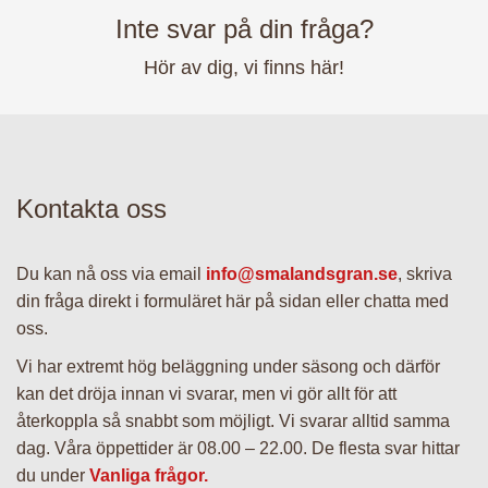
– Julpynt
Inte svar på din fråga?
Hör av dig, vi finns här!
– Julmys
– Presentkort
Kontakta oss
– FTG-paket
Du kan nå oss via email
info@smalandsgran.se
, skriva
din fråga direkt i formuläret här på sidan eller chatta med
– BRF-Paket
oss.
Vi har extremt hög beläggning under säsong och därför
– Utomhuspaket
kan det dröja innan vi svarar, men vi gör allt för att
återkoppla så snabbt som möjligt. Vi svarar alltid samma
dag. Våra öppettider är 08.00 – 22.00. De flesta svar hittar
– Julgran till dina
du under
Vanliga frågor.