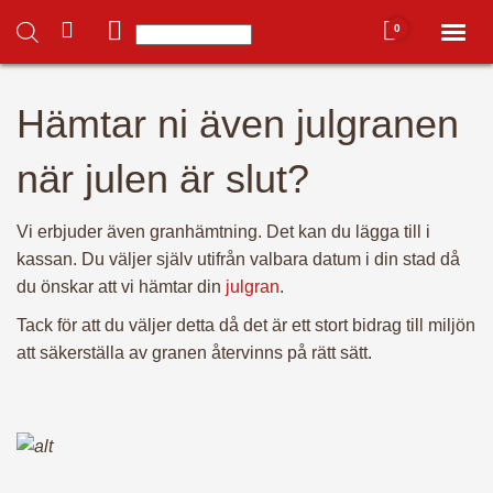
0
Toggl
naviga
Du har inga produkter i varukorgen.
Hämtar ni även julgranen
Hem
när julen är slut?
Mitt konto
Vi erbjuder även granhämtning. Det kan du lägga till i
kassan. Du väljer själv utifrån valbara datum i din stad då
Hela butiken ➜
du önskar att vi hämtar din
julgran
.
Tack för att du väljer detta då det är ett stort bidrag till miljön
– Alla julgranar 🌲
att säkerställa av granen återvinns på rätt sätt.
– Julgransfötter