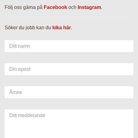
Följ oss gärna på
Facebook
och
Instagram
.
anställda
Söker du jobb kan du
kika här
.
Leverans
Ditt namn
Här säljer vi också
Din epost
Granskötsel &
Julgranstips
Ämne
Om oss
Ditt meddelande
Vanliga frågor