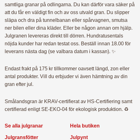
till dörren. Du får också ett tredje sms när vi har cirka 30
samtliga granar på odlingarna. Du kan därför vara säker på
minuter kvar till leverans.
att du får en väldigt fin och av oss utvald gran. Du slipper
släpa och dra på tunnelbanan eller spårvagnen, smutsa
SNABBT, ENKELT, PRISVÄRT med KVALITET!
ner bilen eller dina kläder. Eller be någon annan om hjälp.
Julgranen levereras direkt till dörren. Hundratusentals
nöjda kunder har redan testat oss. Beställ innan 18.00 för
Ändra leveransdatum
leverans nästa dag (se valbara datum i kassan). ✨
Endast frakt på 175 kr tillkommer oavsett längd, zon eller
antal produkter. Vill du erbjuder vi även hämtning av din
gran efter jul.
Smålandsgran är KRAV-certifierat av HS-Certifiering samt
certifierad enligt SE-EKO-04 för ekologisk produktion. ♻️
Se alla julgranar
Hela butiken
Julgransfötter
Julpynt