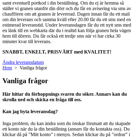
samt eventuell portkod i din beställning. Om du ej är hemma så
ställer vi granen utanför din dörr och du får en avisering via sms av
chauffören om att granen är levererad. Dagen innan får du ett mail
om din leverans och samma kväll efter 20.00 får du ett sms med en
estimerad leveranstid. Under leveransdagen får du ett nytt sms med
en länk till en webkarta där du i realtid kan följa granen hela vägen
hem till dörren. Du får också ett tredje sms när vi har cirka 30
minuter kvar till leverans.
SNABBT, ENKELT, PRISVÄRT med KVALITET!
Ändra leveransdatum
Hem
> Vanliga frågor
Vanliga frågor
Här hittar du förhoppnings svaren du söker. Annars kan du
skrolla ned och skicka en fråga till oss.
Kan jag byta leveransdag?
Inga problem, du kan ändra som du önskar förutsatt att du skapade
ett konto när du la din beställning (annars får du kontakta oss). Du
klickar då på ”Mitt konto” i menyn. Sedan klickar du på ”ordrar” i