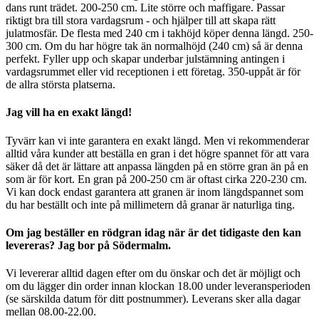
dans runt trädet. 200-250 cm. Lite större och maffigare. Passar
riktigt bra till stora vardagsrum - och hjälper till att skapa rätt
julatmosfär. De flesta med 240 cm i takhöjd köper denna längd. 250-
300 cm. Om du har högre tak än normalhöjd (240 cm) så är denna
perfekt. Fyller upp och skapar underbar julstämning antingen i
vardagsrummet eller vid receptionen i ett företag. 350-uppåt är för
de allra största platserna.
Jag vill ha en exakt längd!
Tyvärr kan vi inte garantera en exakt längd. Men vi rekommenderar
alltid våra kunder att beställa en gran i det högre spannet för att vara
säker då det är lättare att anpassa längden på en större gran än på en
som är för kort. En gran på 200-250 cm är oftast cirka 220-230 cm.
Vi kan dock endast garantera att granen är inom längdspannet som
du har beställt och inte på millimetern då granar är naturliga ting.
Om jag beställer en rödgran idag när är det tidigaste den kan
levereras? Jag bor på Södermalm.
Vi levererar alltid dagen efter om du önskar och det är möjligt och
om du lägger din order innan klockan 18.00 under leveransperioden
(se särskilda datum för ditt postnummer). Leverans sker alla dagar
mellan 08.00-22.00.