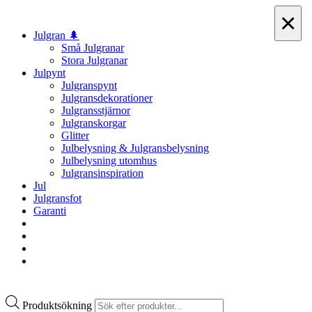
×
Julgran 🌲
Små Julgranar
Stora Julgranar
Julpynt
Julgranspynt
Julgransdekorationer
Julgransstjärnor
Julgranskorgar
Glitter
Julbelysning & Julgransbelysning
Julbelysning utomhus
Julgransinspiration
Jul
Julgransfot
Garanti
Produktsökning