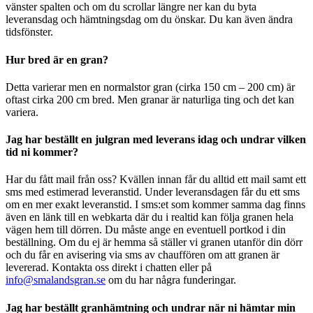
vänster spalten och om du scrollar längre ner kan du byta
leveransdag och hämtningsdag om du önskar. Du kan även ändra
tidsfönster.
Hur bred är en gran?
Detta varierar men en normalstor gran (cirka 150 cm – 200 cm) är
oftast cirka 200 cm bred. Men granar är naturliga ting och det kan
variera.
Jag har beställt en julgran med leverans idag och undrar vilken
tid ni kommer?
Har du fått mail från oss? Kvällen innan får du alltid ett mail samt ett
sms med estimerad leveranstid. Under leveransdagen får du ett sms
om en mer exakt leveranstid. I sms:et som kommer samma dag finns
även en länk till en webkarta där du i realtid kan följa granen hela
vägen hem till dörren. Du måste ange en eventuell portkod i din
beställning. Om du ej är hemma så ställer vi granen utanför din dörr
och du får en avisering via sms av chauffören om att granen är
levererad. Kontakta oss direkt i chatten eller på
info@smalandsgran.se
om du har några funderingar.
Jag har beställt granhämtning och undrar när ni hämtar min