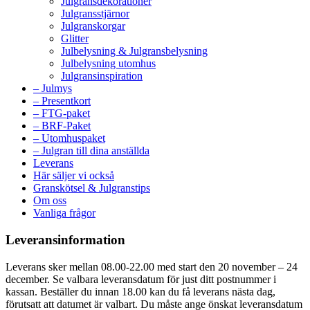
Julgransdekorationer
Julgransstjärnor
Julgranskorgar
Glitter
Julbelysning & Julgransbelysning
Julbelysning utomhus
Julgransinspiration
– Julmys
– Presentkort
– FTG-paket
– BRF-Paket
– Utomhuspaket
– Julgran till dina anställda
Leverans
Här säljer vi också
Granskötsel & Julgranstips
Om oss
Vanliga frågor
Leveransinformation
Leverans sker mellan 08.00-22.00 med start den 20 november – 24
december. Se valbara leveransdatum för just ditt postnummer i
kassan. Beställer du innan 18.00 kan du få leverans nästa dag,
förutsatt att datumet är valbart. Du måste ange önskat leveransdatum