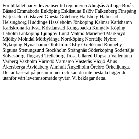
För tillfället har vi leveranser till regionerna Alingsås Arboga Borås
Båstad Emmaboda Enköping Eskilstuna Eslöv Falkenberg Finspång
Färjestaden Gislaved Gnesta Göteborg Hallsberg Halmstad
Helsingborg Huddinge Hässleholm Jönköping Kalmar Karlshamn
Karlskrona Knivsta Kristianstad Kungsbacka Kungälv Köping
Laholm Linköping Ljungby Lund Malmö Mariefred Markaryd
Mjölby Mölndal Mörbylånga Norrköping Norrtälje Nybro
Nyköping Nynäshamn Olofström Osby Oxelösund Ronneby
Sigtuna Stenungsund Stockholm Strängnäs Söderköping Södertälje
Sölvesborg Tingsryd Trelleborg Trosa Ullared Uppsala Vallentuna
Varberg Vaxholm Värmdö Värnamo Västerås Växjö Åhus
Åkersberga Åtvidaberg Älmhult Ängelholm Örebro Örkelljunga.
Det är baserat på postnummer och kan du inte beställa ligger du
utanför vårt leveransområde tyvärr. Vi beklagar detta.