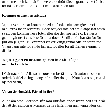
unika med och kan därför leverera oerhört färska granar vilket är bra
för hållbarheten, förutsatt att man sköter den rätt.
Kommer granen nysnittad?
Ja, alla våra granar kommer med ett färskt snitt som görs precis
minuterna innan leverans. Dock betyder inte det att vi anpassar foten
så att den kommer ner i foten eller gör den spetsig etc. De flesta
granar går ner i de större fötterna dock. Se till att du har rätt fot för
just din julgran. Till exempel kräver kungsgranar ofta en större fot.
Vi ansvarar inte för att du har rätt fot eller för att granen rymmer i
din fot.
Jag har gjort en beställning men inte fått någon
orderbekräftelse?
Då är något fel. Alla som lägger sin beställning får automatiskt en
orderbekräftelse. Inga pengar är heller dragna. Kontakta oss gärna så
hjälper vi dig.
Varan är slutsåld. Får ni in fler?
Alla våra produkter som står som slutsålda är dessvärre helt slut. Står
det att de restnoteras kommer de in i lager igen men väntetiden kan