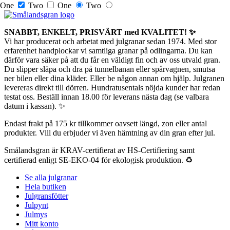
One
Two
One
Two
SNABBT, ENKELT, PRISVÄRT med KVALITET! ✨
Vi har producerat och arbetat med julgranar sedan 1974. Med stor
erfarenhet handplockar vi samtliga granar på odlingarna. Du kan
därför vara säker på att du får en väldigt fin och av oss utvald gran.
Du slipper släpa och dra på tunnelbanan eller spårvagnen, smutsa
ner bilen eller dina kläder. Eller be någon annan om hjälp. Julgranen
levereras direkt till dörren. Hundratusentals nöjda kunder har redan
testat oss. Beställ innan 18.00 för leverans nästa dag (se valbara
datum i kassan). ✨
Endast frakt på 175 kr tillkommer oavsett längd, zon eller antal
produkter. Vill du erbjuder vi även hämtning av din gran efter jul.
Smålandsgran är KRAV-certifierat av HS-Certifiering samt
certifierad enligt SE-EKO-04 för ekologisk produktion. ♻️
Se alla julgranar
Hela butiken
Julgransfötter
Julpynt
Julmys
Mitt konto