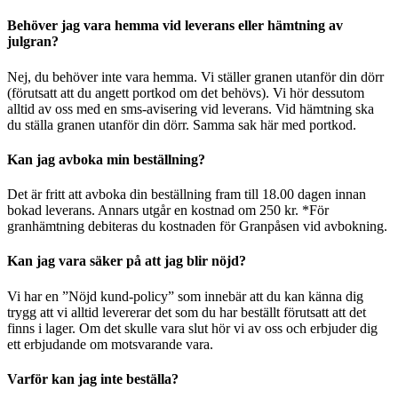
Behöver jag vara hemma vid leverans eller hämtning av
julgran?
Nej, du behöver inte vara hemma. Vi ställer granen utanför din dörr
(förutsatt att du angett portkod om det behövs). Vi hör dessutom
alltid av oss med en sms-avisering vid leverans. Vid hämtning ska
du ställa granen utanför din dörr. Samma sak här med portkod.
Kan jag avboka min beställning?
Det är fritt att avboka din beställning fram till 18.00 dagen innan
bokad leverans. Annars utgår en kostnad om 250 kr. *För
granhämtning debiteras du kostnaden för Granpåsen vid avbokning.
Kan jag vara säker på att jag blir nöjd?
Vi har en ”Nöjd kund-policy” som innebär att du kan känna dig
trygg att vi alltid levererar det som du har beställt förutsatt att det
finns i lager. Om det skulle vara slut hör vi av oss och erbjuder dig
ett erbjudande om motsvarande vara.
Varför kan jag inte beställa?