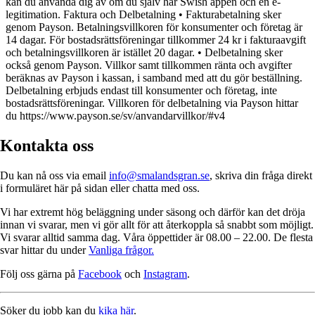
kan du använda dig av om du själv har Swish appen och en e-
legitimation. Faktura och Delbetalning • Fakturabetalning sker
genom Payson. Betalningsvillkoren för konsumenter och företag är
14 dagar. För bostadsrättsföreningar tillkommer 24 kr i fakturaavgift
och betalningsvillkoren är istället 20 dagar. • Delbetalning sker
också genom Payson. Villkor samt tillkommen ränta och avgifter
beräknas av Payson i kassan, i samband med att du gör beställning.
Delbetalning erbjuds endast till konsumenter och företag, inte
bostadsrättsföreningar. Villkoren för delbetalning via Payson hittar
du https://www.payson.se/sv/anvandarvillkor/#v4
Kontakta oss
Du kan nå oss via email
info@smalandsgran.se
, skriva din fråga direkt
i formuläret här på sidan eller chatta med oss.
Vi har extremt hög beläggning under säsong och därför kan det dröja
innan vi svarar, men vi gör allt för att återkoppla så snabbt som möjligt.
Vi svarar alltid samma dag. Våra öppettider är 08.00 – 22.00. De flesta
svar hittar du under
Vanliga frågor.
Följ oss gärna på
Facebook
och
Instagram
.
Söker du jobb kan du
kika här
.