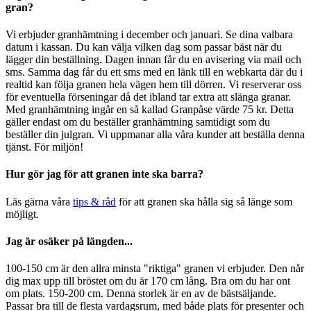
gran?
Vi erbjuder granhämtning i december och januari. Se dina valbara
datum i kassan. Du kan välja vilken dag som passar bäst när du
lägger din beställning. Dagen innan får du en avisering via mail och
sms. Samma dag får du ett sms med en länk till en webkarta där du i
realtid kan följa granen hela vägen hem till dörren. Vi reserverar oss
för eventuella förseningar då det ibland tar extra att slänga granar.
Med granhämtning ingår en så kallad Granpåse värde 75 kr. Detta
gäller endast om du beställer granhämtning samtidigt som du
beställer din julgran. Vi uppmanar alla våra kunder att beställa denna
tjänst. För miljön!
Hur gör jag för att granen inte ska barra?
Läs gärna våra
tips & råd
för att granen ska hålla sig så länge som
möjligt.
Jag är osäker på längden...
100-150 cm är den allra minsta "riktiga" granen vi erbjuder. Den når
dig max upp till bröstet om du är 170 cm lång. Bra om du har ont
om plats. 150-200 cm. Denna storlek är en av de bästsäljande.
Passar bra till de flesta vardagsrum, med både plats för presenter och