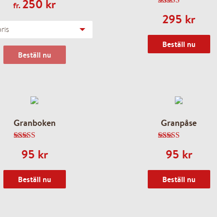
250
kr
fr.
4.70
av 5
295
kr
pris
Beställ nu
Beställ nu
Granboken
Granpåse
5.00
av 5
4.87
av 5
95
kr
95
kr
Beställ nu
Beställ nu