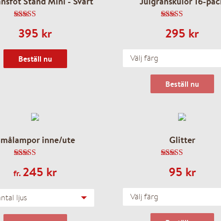
ansfot Stand Mini - Svart
Julgranskulor 16-pac
4.67
av 5
4.82
av 5
395
kr
295
kr
Välj färg
Beställ nu
Beställ nu
målampor inne/ute
Glitter
5.00
av 5
4.67
av 5
245
kr
95
kr
fr.
Välj färg
antal ljus