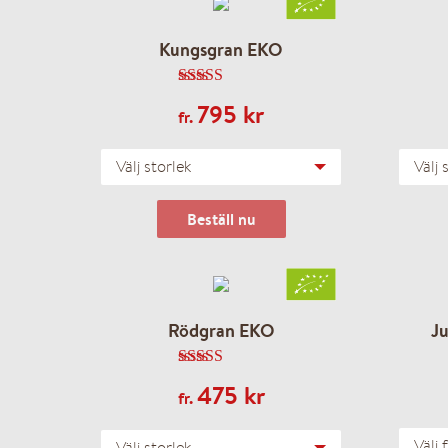
– Julpynt
Kungsgran EKO
– Julmys
4.98
av 5
795
kr
fr.
– Presentkort
Välj storlek
Välj 
– FTG-paket
Beställ nu
– BRF-Paket
Rödgran EKO
Ju
– Utomhuspaket
4.76
av 5
475
kr
fr.
– Julgran till dina anst
Välj 
Välj storlek