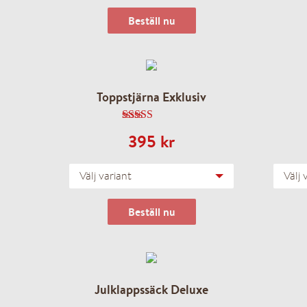
Beställ nu
Toppstjärna Exklusiv
4.83
av 5
395
kr
Välj variant
Välj 
Beställ nu
Julklappssäck Deluxe