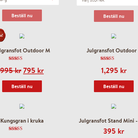
Beställ nu
Beställ nu
a!
lgransfot Outdoor M
Julgransfot Outdoor
ranstips
4.44
av 5
5.00
av 5
Original
Current
995
kr
795
kr
1,295
kr
price
price
Beställ nu
Beställ nu
was:
is:
995 kr.
795 kr.
Kungsgran i kruka
Julgransfot Stand Mini 
395
kr
4.68
av 5