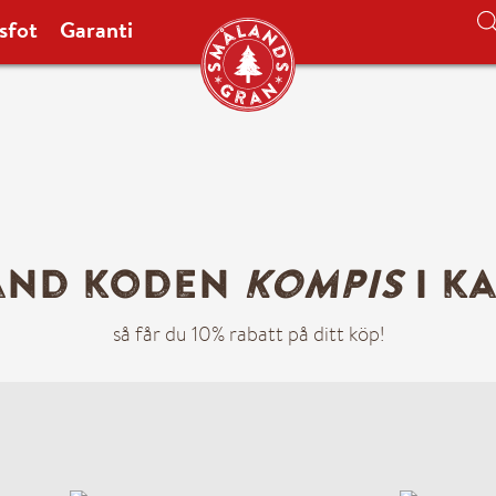
sfot
Garanti
Leveransinfo
änd koden
kompis
Leverans sker mellan 08.00-
i k
Se valbara leveransdatum för j
18.00 kan du få leverans nästa
så får du 10% rabatt på ditt köp!
ange önskat leveransdatum sam
hemma så ställer vi granen uta
chauffören om att granen är l
leverans och samma kväll efte
leveranstid. Under leveransdag
webkarta där du i realtid kan f