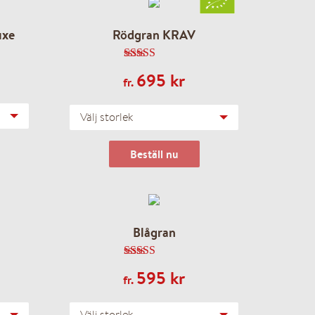
cirka 30 minuter kvar till leverans.
uxe
Rödgran KRAV
med KVALITET!
5.00
av 5
695
kr
fr.
Välj storlek
Beställ nu
Blågran
4.67
av 5
595
kr
fr.
Välj storlek