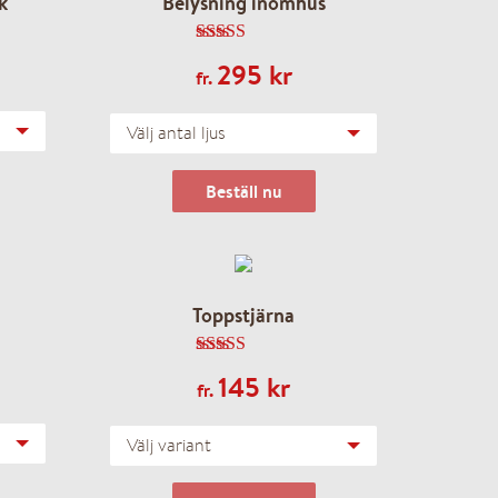
k
Belysning inomhus
4.75
av 5
295
kr
fr.
Välj antal ljus
Beställ nu
Toppstjärna
4.58
av 5
145
kr
fr.
Välj variant