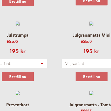
Beställ nu
Beställ nu
Julstrumpa
Julgransmatta Mini
5.00
av 5
4.00
av 5
195
kr
195
kr
variant
Välj variant
Beställ nu
Beställ nu
Presentkort
Julgransmatta - Tomt