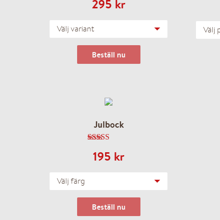
295
kr
Välj variant
Välj 
Beställ nu
Julbock
4.20
av 5
195
kr
Välj färg
Beställ nu