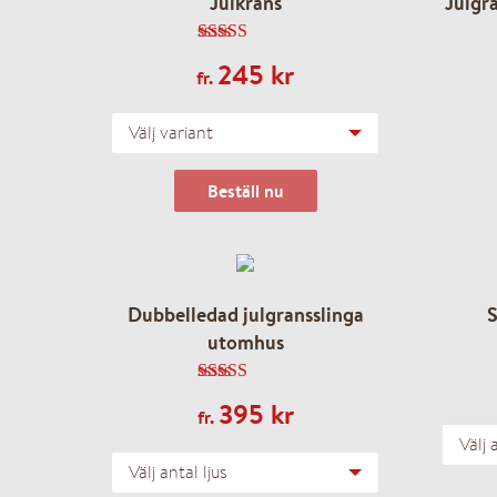
Julkrans
Julgr
4.85
av 5
245
kr
fr.
Välj variant
Beställ nu
Dubbelledad julgransslinga
S
utomhus
4.83
av 5
395
kr
fr.
Välj 
Välj antal ljus