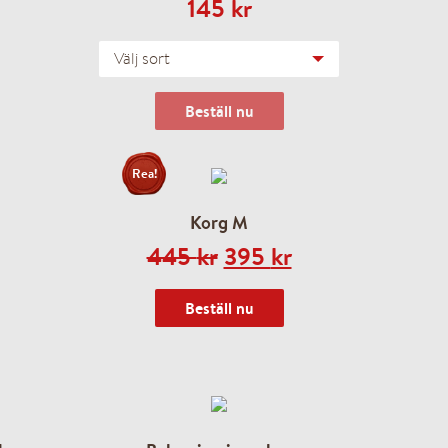
145
kr
Välj sort
Beställ nu
Rea!
Korg M
Original
Current
445
kr
395
kr
l
Current
price
price
Beställ nu
price
was:
is:
s:
445 kr.
395 kr.
345 kr.