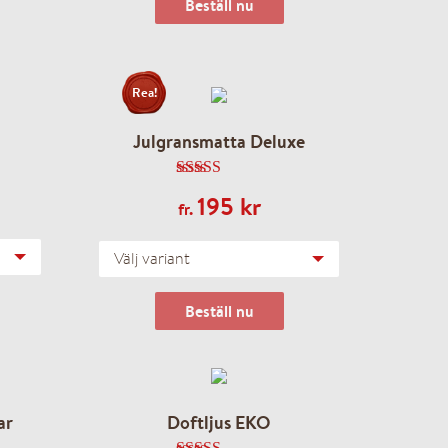
Beställ nu
Rea!
Julgransmatta Deluxe
4.87
av 5
195
kr
fr.
Välj variant
Beställ nu
ar
Doftljus EKO