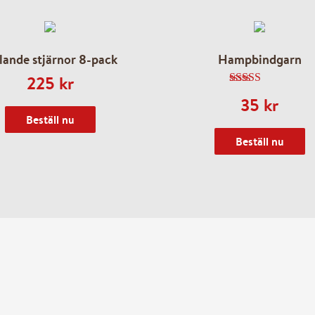
lande stjärnor 8-pack
Hampbindgarn
225
kr
5.00
av 5
35
kr
Beställ nu
Beställ nu