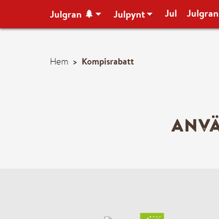
Jul
Julgran
Julgran 🌲
Julpynt
> Kompisrabatt
Hem
Mitt konto
Hela butiken ➜
Anv
– Alla julgranar 🌲
– Julgransfötter