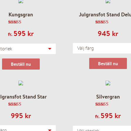
också ett tredje sms när vi har 
Kungsgran
Julgransfot Stand Del
SNABBT, ENKELT, PRISVÄRT 
4.80
av 5
4.86
av 5
595
kr
945
kr
fr.
Ändra leveransdatum
Välj färg
storlek
Beställ nu
Beställ nu
lgransfot Stand Star
Silvergran
4.88
av 5
4.62
av 5
995
kr
595
kr
fr.
ällda
färg
Välj storlek