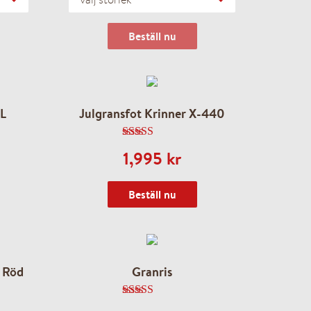
Beställ nu
 L
Julgransfot Krinner X-440
5.00
av 5
1,995
kr
Beställ nu
- Röd
Granris
4.83
av 5