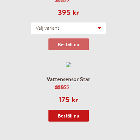
5.00
av 5
395
kr
Välj variant
Beställ nu
Vattensensor Star
4.50
av 5
175
kr
Beställ nu