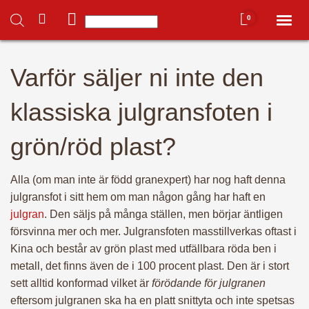
0
Toggl
naviga
Du har inga produkter i varukorgen.
Varför säljer ni inte den
Hem
klassiska julgransfoten i
Mitt konto
grön/röd plast?
Hela butiken ➜
Alla (om man inte är född granexpert) har nog haft denna
julgransfot i sitt hem om man någon gång har haft en
– Alla julgranar 🌲
julgran
. Den säljs på många ställen, men börjar äntligen
försvinna mer och mer. Julgransfoten masstillverkas oftast i
Kina och består av grön plast med utfällbara röda ben i
– Julgransfötter
metall, det finns även de i 100 procent plast. Den är i stort
sett alltid konformad vilket är
förödande för julgranen
eftersom julgranen ska ha en platt snittyta och inte spetsas