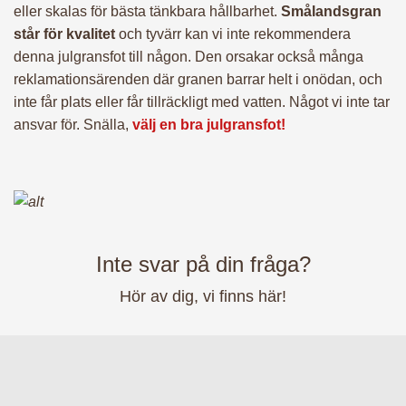
– Julpynt
eller skalas för bästa tänkbara hållbarhet.
Smålandsgran
står för kvalitet
och tyvärr kan vi inte rekommendera
denna julgransfot till någon. Den orsakar också många
– Julmys
reklamationsärenden där granen barrar helt i onödan, och
inte får plats eller får tillräckligt med vatten. Något vi inte tar
ansvar för. Snälla,
välj en bra julgransfot!
– Presentkort
– FTG-paket
– BRF-Paket
Inte svar på din fråga?
Hör av dig, vi finns här!
– Utomhuspaket
– Julgran till dina