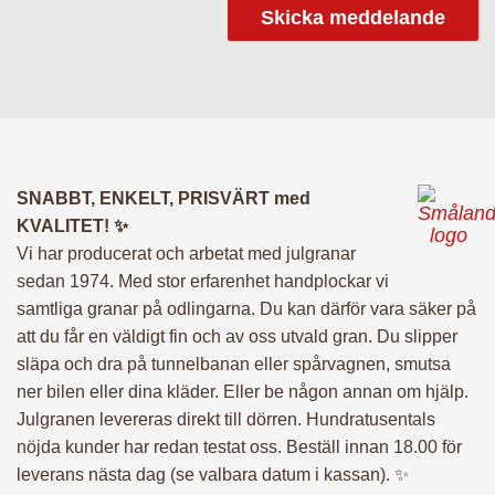
till dörren. Du får också ett tredje sms när vi har cirka 30
minuter kvar till leverans.
SNABBT, ENKELT, PRISVÄRT med KVALITET!
Ändra leveransdatum
SNABBT, ENKELT, PRISVÄRT med
KVALITET! ✨
Vi har producerat och arbetat med julgranar
sedan 1974. Med stor erfarenhet handplockar vi
samtliga granar på odlingarna. Du kan därför vara säker på
att du får en väldigt fin och av oss utvald gran. Du slipper
släpa och dra på tunnelbanan eller spårvagnen, smutsa
ner bilen eller dina kläder. Eller be någon annan om hjälp.
Julgranen levereras direkt till dörren. Hundratusentals
nöjda kunder har redan testat oss. Beställ innan 18.00 för
leverans nästa dag (se valbara datum i kassan). ✨