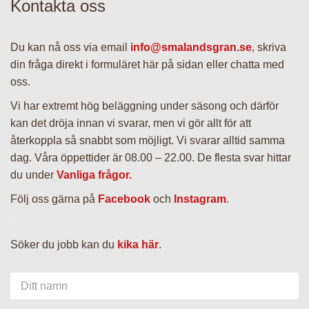
Kontakta oss
anställda
Du kan nå oss via email
info@smalandsgran.se
, skriva
din fråga direkt i formuläret här på sidan eller chatta med
Leverans
oss.
Vi har extremt hög beläggning under säsong och därför
Här säljer vi också
kan det dröja innan vi svarar, men vi gör allt för att
återkoppla så snabbt som möjligt. Vi svarar alltid samma
dag. Våra öppettider är 08.00 – 22.00. De flesta svar hittar
Granskötsel &
du under
Vanliga frågor.
Julgranstips
Följ oss gärna på
Facebook
och
Instagram
.
Söker du jobb kan du
Om oss
kika här
.
Ditt namn
Vanliga frågor