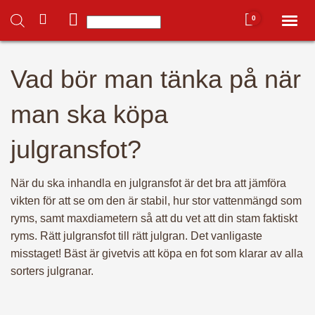
0
Toggl
naviga
Du har inga produkter i varukorgen.
Vad bör man tänka på när
Hem
man ska köpa
Mitt konto
julgransfot?
Hela butiken ➜
När du ska inhandla en julgransfot är det bra att jämföra
vikten för att se om den är stabil, hur stor vattenmängd som
– Alla julgranar 🌲
ryms, samt maxdiametern så att du vet att din stam faktiskt
ryms. Rätt julgransfot till rätt julgran. Det vanligaste
misstaget! Bäst är givetvis att köpa en fot som klarar av alla
– Julgransfötter
sorters julgranar.