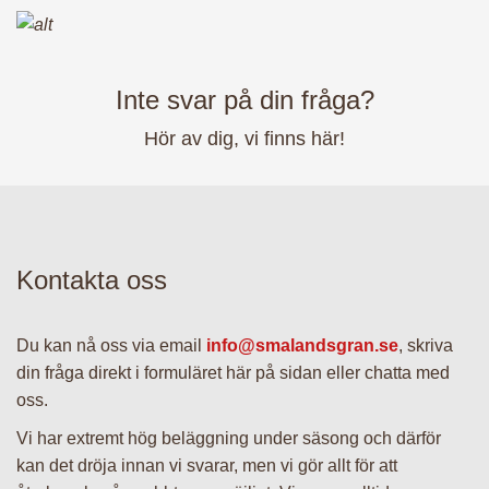
– Julpynt
– Julmys
Inte svar på din fråga?
Hör av dig, vi finns här!
– Presentkort
– FTG-paket
Kontakta oss
– BRF-Paket
Du kan nå oss via email
info@smalandsgran.se
, skriva
din fråga direkt i formuläret här på sidan eller chatta med
– Utomhuspaket
oss.
Vi har extremt hög beläggning under säsong och därför
– Julgran till dina
kan det dröja innan vi svarar, men vi gör allt för att