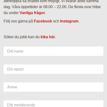
återkoppla så snabbt som möjligt. Vi svarar alltid samma
anställda
dag. Våra öppettider är 08.00 – 22.00. De flesta svar hittar
du under
Vanliga frågor.
Följ oss gärna på
Facebook
och
Instagram
.
Leverans
Söker du jobb kan du
kika här
.
Här säljer vi också
Ditt namn
Granskötsel &
Julgranstips
Din epost
Om oss
Ämne
Vanliga frågor
Ditt meddelande