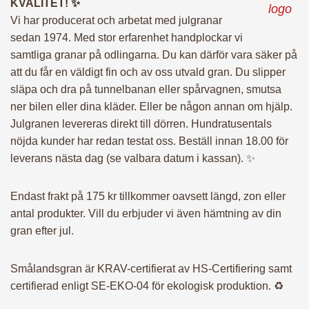
till dörren. Du får också ett tredje sms när vi har cirka 30
KVALITET! ✨
minuter kvar till leverans.
Vi har producerat och arbetat med julgranar
sedan 1974. Med stor erfarenhet handplockar vi
samtliga granar på odlingarna. Du kan därför vara säker på
SNABBT, ENKELT, PRISVÄRT med KVALITET!
att du får en väldigt fin och av oss utvald gran. Du slipper
släpa och dra på tunnelbanan eller spårvagnen, smutsa
Ändra leveransdatum
ner bilen eller dina kläder. Eller be någon annan om hjälp.
Julgranen levereras direkt till dörren. Hundratusentals
nöjda kunder har redan testat oss. Beställ innan 18.00 för
leverans nästa dag (se valbara datum i kassan). ✨
Endast frakt på 175 kr tillkommer oavsett längd, zon eller
antal produkter. Vill du erbjuder vi även hämtning av din
gran efter jul.
Smålandsgran är KRAV-certifierat av HS-Certifiering samt
certifierad enligt SE-EKO-04 för ekologisk produktion. ♻️