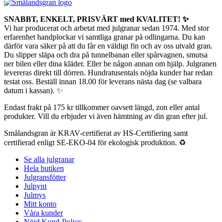
SNABBT, ENKELT, PRISVÄRT med KVALITET! ✨
Vi har producerat och arbetat med julgranar sedan 1974. Med stor
erfarenhet handplockar vi samtliga granar på odlingarna. Du kan
därför vara säker på att du får en väldigt fin och av oss utvald gran.
Du slipper släpa och dra på tunnelbanan eller spårvagnen, smutsa
ner bilen eller dina kläder. Eller be någon annan om hjälp. Julgranen
levereras direkt till dörren. Hundratusentals nöjda kunder har redan
testat oss. Beställ innan 18.00 för leverans nästa dag (se valbara
datum i kassan). ✨
Endast frakt på 175 kr tillkommer oavsett längd, zon eller antal
produkter. Vill du erbjuder vi även hämtning av din gran efter jul.
Smålandsgran är KRAV-certifierat av HS-Certifiering samt
certifierad enligt SE-EKO-04 för ekologisk produktion. ♻️
Se alla julgranar
Hela butiken
Julgransfötter
Julpynt
Julmys
Mitt konto
Våra kunder
Nöjd Kund-Policy