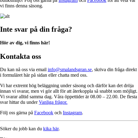
butiksmiljö! Följ oss gärna på
Instagram
och
Facebook
för att veta var
vi finns denna säsong.
Inte svar på din fråga?
Hör av dig, vi finns här!
Kontakta oss
Du kan nå oss via email
info@smalandsgran.se
, skriva din fråga direkt
i formuläret här på sidan eller chatta med oss.
Vi har extremt hög beläggning under säsong och därför kan det dröja
innan vi svarar, men vi gör allt för att återkoppla så snabbt som möjligt.
Vi svarar alltid samma dag. Våra öppettider är 08.00 – 22.00. De flesta
svar hittar du under
Vanliga frågor.
Följ oss gärna på
Facebook
och
Instagram
.
Söker du jobb kan du
kika här
.