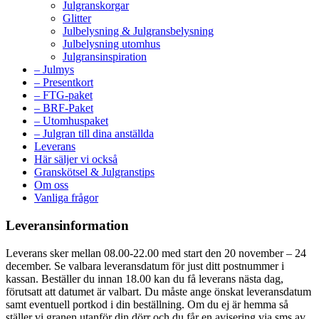
Julgranskorgar
Glitter
Julbelysning & Julgransbelysning
Julbelysning utomhus
Julgransinspiration
– Julmys
– Presentkort
– FTG-paket
– BRF-Paket
– Utomhuspaket
– Julgran till dina anställda
Leverans
Här säljer vi också
Granskötsel & Julgranstips
Om oss
Vanliga frågor
Leveransinformation
Leverans sker mellan 08.00-22.00 med start den 20 november – 24
december. Se valbara leveransdatum för just ditt postnummer i
kassan. Beställer du innan 18.00 kan du få leverans nästa dag,
förutsatt att datumet är valbart. Du måste ange önskat leveransdatum
samt eventuell portkod i din beställning. Om du ej är hemma så
ställer vi granen utanför din dörr och du får en avisering via sms av