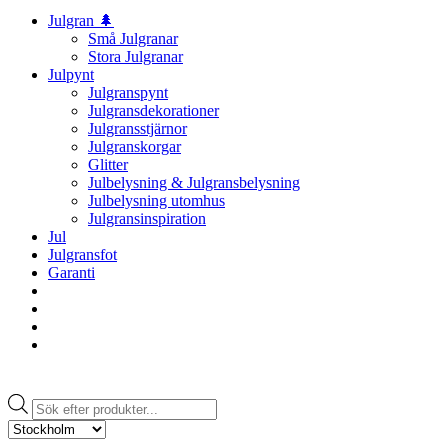
Julgran 🌲
Små Julgranar
Stora Julgranar
Julpynt
Julgranspynt
Julgransdekorationer
Julgransstjärnor
Julgranskorgar
Glitter
Julbelysning & Julgransbelysning
Julbelysning utomhus
Julgransinspiration
Jul
Julgransfot
Garanti
Produktsökning