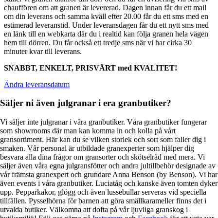
chauffören om att granen är levererad. Dagen innan får du ett mail
om din leverans och samma kväll efter 20.00 får du ett sms med en
estimerad leveranstid. Under leveransdagen får du ett nytt sms med
en länk till en webkarta där du i realtid kan följa granen hela vägen
hem till dörren. Du får också ett tredje sms när vi har cirka 30
minuter kvar till leverans.
SNABBT, ENKELT, PRISVÄRT med KVALITET!
Ändra leveransdatum
Säljer ni även julgranar i era granbutiker?
Vi säljer inte julgranar i våra granbutiker. Våra granbutiker fungerar
som showrooms där man kan komma in och kolla på vårt
gransortiment. Här kan du se vilken storlek och sort som faller dig i
smaken. Vår personal är utbildade granexperter som hjälper dig
besvara alla dina frågor om gransorter och skötselråd med mera. Vi
säljer även våra egna julgransfötter och andra jultillbehör designade av
vår främsta granexpert och grundare Anna Benson (by Benson). Vi har
även events i våra granbutiker. Luciatåg och kanske även tomten dyker
upp. Pepparkakor, glögg och även lussebullar serveras vid speciella
tillfällen. Pysselhörna för barnen att göra smällkarameller finns det i
utvalda butiker. Välkomna att dofta på vår ljuvliga granskog i