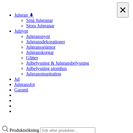
×
Julgran 🌲
Små Julgranar
Stora Julgranar
Julpynt
Julgranspynt
Julgransdekorationer
Julgransstjärnor
Julgranskorgar
Glitter
Julbelysning & Julgransbelysning
Julbelysning utomhus
Julgransinspiration
Jul
Julgransfot
Garanti
Produktsökning