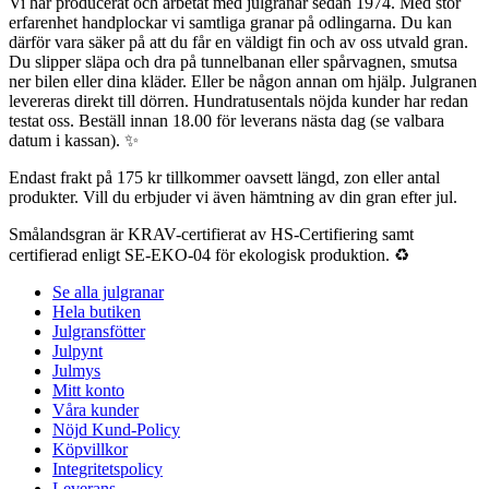
Vi har producerat och arbetat med julgranar sedan 1974. Med stor
erfarenhet handplockar vi samtliga granar på odlingarna. Du kan
därför vara säker på att du får en väldigt fin och av oss utvald gran.
Du slipper släpa och dra på tunnelbanan eller spårvagnen, smutsa
ner bilen eller dina kläder. Eller be någon annan om hjälp. Julgranen
levereras direkt till dörren. Hundratusentals nöjda kunder har redan
testat oss. Beställ innan 18.00 för leverans nästa dag (se valbara
datum i kassan). ✨
Endast frakt på 175 kr tillkommer oavsett längd, zon eller antal
produkter. Vill du erbjuder vi även hämtning av din gran efter jul.
Smålandsgran är KRAV-certifierat av HS-Certifiering samt
certifierad enligt SE-EKO-04 för ekologisk produktion. ♻️
Se alla julgranar
Hela butiken
Julgransfötter
Julpynt
Julmys
Mitt konto
Våra kunder
Nöjd Kund-Policy
Köpvillkor
Integritetspolicy
Leverans