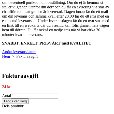
samt eventuell portkod i din beställning. Om du ej är hemma så
ställer vi granen utanför din dörr och du får en avisering via sms av
chauffören om att granen är levererad. Dagen innan får du ett mail
om din leverans och samma kväll efter 20.00 får du ett sms med en
estimerad leveranstid. Under leveransdagen får du ett nytt sms med
en länk till en webkarta där du i realtid kan följa granen hela vägen
hem till dörren. Du får också ett tredje sms när vi har cirka 30
minuter kvar till leverans.
SNABBT, ENKELT, PRISVÄRT med KVALITET!
Ändra leveransdatum
Hem
> Fakturaavgift
Fakturaavgift
24
kr
Antal
Lägg i varukorg
Dela produkt: