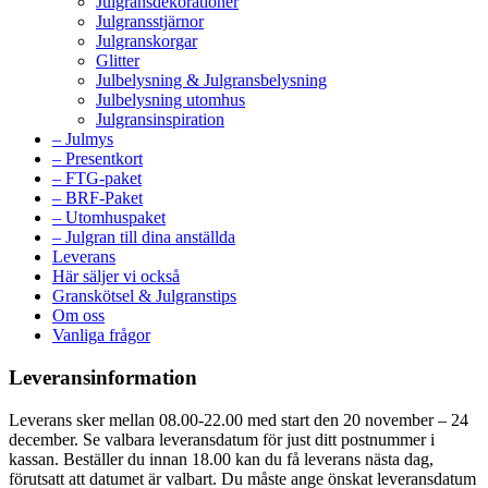
Julgransdekorationer
Julgransstjärnor
Julgranskorgar
Glitter
Julbelysning & Julgransbelysning
Julbelysning utomhus
Julgransinspiration
– Julmys
– Presentkort
– FTG-paket
– BRF-Paket
– Utomhuspaket
– Julgran till dina anställda
Leverans
Här säljer vi också
Granskötsel & Julgranstips
Om oss
Vanliga frågor
Leveransinformation
Leverans sker mellan 08.00-22.00 med start den 20 november – 24
december. Se valbara leveransdatum för just ditt postnummer i
kassan. Beställer du innan 18.00 kan du få leverans nästa dag,
förutsatt att datumet är valbart. Du måste ange önskat leveransdatum