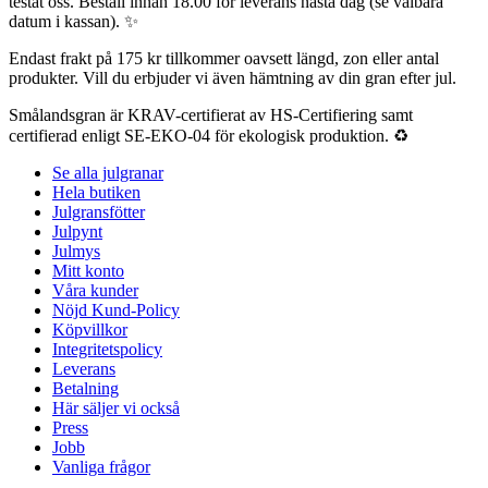
testat oss. Beställ innan 18.00 för leverans nästa dag (se valbara
datum i kassan). ✨
Endast frakt på 175 kr tillkommer oavsett längd, zon eller antal
produkter. Vill du erbjuder vi även hämtning av din gran efter jul.
Smålandsgran är KRAV-certifierat av HS-Certifiering samt
certifierad enligt SE-EKO-04 för ekologisk produktion. ♻️
Se alla julgranar
Hela butiken
Julgransfötter
Julpynt
Julmys
Mitt konto
Våra kunder
Nöjd Kund-Policy
Köpvillkor
Integritetspolicy
Leverans
Betalning
Här säljer vi också
Press
Jobb
Vanliga frågor