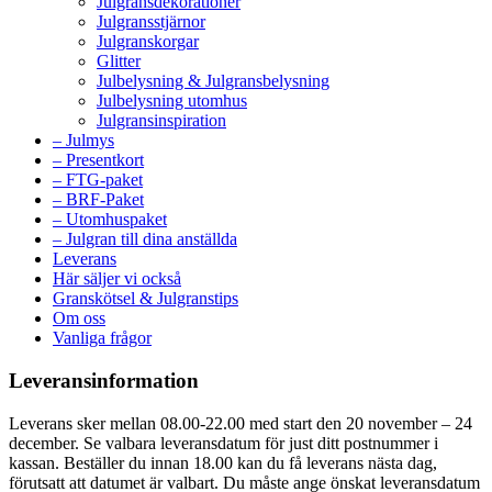
Julgransdekorationer
Julgransstjärnor
Julgranskorgar
Glitter
Julbelysning & Julgransbelysning
Julbelysning utomhus
Julgransinspiration
– Julmys
– Presentkort
– FTG-paket
– BRF-Paket
– Utomhuspaket
– Julgran till dina anställda
Leverans
Här säljer vi också
Granskötsel & Julgranstips
Om oss
Vanliga frågor
Leveransinformation
Leverans sker mellan 08.00-22.00 med start den 20 november – 24
december. Se valbara leveransdatum för just ditt postnummer i
kassan. Beställer du innan 18.00 kan du få leverans nästa dag,
förutsatt att datumet är valbart. Du måste ange önskat leveransdatum