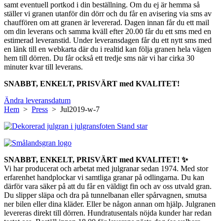
samt eventuell portkod i din beställning. Om du ej är hemma så
ställer vi granen utanför din dörr och du får en avisering via sms av
chauffören om att granen är levererad. Dagen innan får du ett mail
om din leverans och samma kväll efter 20.00 får du ett sms med en
estimerad leveranstid. Under leveransdagen får du ett nytt sms med
en länk till en webkarta där du i realtid kan följa granen hela vägen
hem till dörren. Du får också ett tredje sms när vi har cirka 30
minuter kvar till leverans.
SNABBT, ENKELT, PRISVÄRT med KVALITET!
Ändra leveransdatum
Hem
>
Press
> Jul2019-w-7
SNABBT, ENKELT, PRISVÄRT med KVALITET! ✨
Vi har producerat och arbetat med julgranar sedan 1974. Med stor
erfarenhet handplockar vi samtliga granar på odlingarna. Du kan
därför vara säker på att du får en väldigt fin och av oss utvald gran.
Du slipper släpa och dra på tunnelbanan eller spårvagnen, smutsa
ner bilen eller dina kläder. Eller be någon annan om hjälp. Julgranen
levereras direkt till dörren. Hundratusentals nöjda kunder har redan