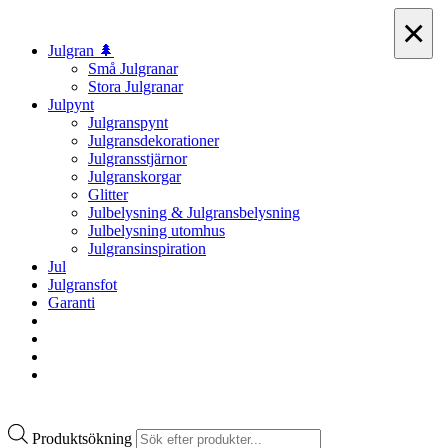
×
Julgran 🌲
Små Julgranar
Stora Julgranar
Julpynt
Julgranspynt
Julgransdekorationer
Julgransstjärnor
Julgranskorgar
Glitter
Julbelysning & Julgransbelysning
Julbelysning utomhus
Julgransinspiration
Jul
Julgransfot
Garanti
Produktsökning