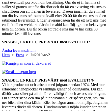
samt eventuell portkod i din beställning. Om du ej är hemma så
ställer vi granen utanför din dörr och du får en avisering via sms av
chauffören om att granen är levererad. Dagen innan får du ett mail
om din leverans och samma kväll efter 20.00 får du ett sms med en
estimerad leveranstid. Under leveransdagen får du ett nytt sms med
en länk till en webkarta där du i realtid kan följa granen hela vägen
hem till dörren. Du får också ett tredje sms när vi har cirka 30
minuter kvar till leverans.
SNABBT, ENKELT, PRISVÄRT med KVALITET!
Ändra leveransdatum
Hem
>
Press
> Jul2019-w-2
SNABBT, ENKELT, PRISVÄRT med KVALITET! ✨
Vi har producerat och arbetat med julgranar sedan 1974. Med stor
erfarenhet handplockar vi samtliga granar på odlingarna. Du kan
därför vara säker på att du får en väldigt fin och av oss utvald gran.
Du slipper släpa och dra på tunnelbanan eller spårvagnen, smutsa
ner bilen eller dina kläder. Eller be någon annan om hjälp. Julgranen
levereras direkt till dörren. Hundratusentals nöjda kunder har redan