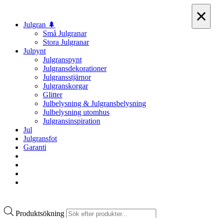
×
Julgran 🌲
Små Julgranar
Stora Julgranar
Julpynt
Julgranspynt
Julgransdekorationer
Julgransstjärnor
Julgranskorgar
Glitter
Julbelysning & Julgransbelysning
Julbelysning utomhus
Julgransinspiration
Jul
Julgransfot
Garanti
Produktsökning