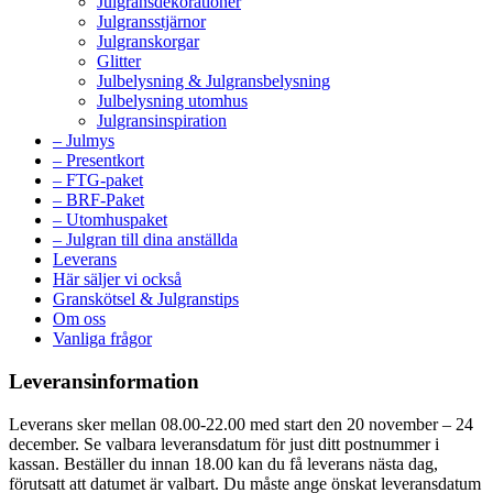
Julgransdekorationer
Julgransstjärnor
Julgranskorgar
Glitter
Julbelysning & Julgransbelysning
Julbelysning utomhus
Julgransinspiration
– Julmys
– Presentkort
– FTG-paket
– BRF-Paket
– Utomhuspaket
– Julgran till dina anställda
Leverans
Här säljer vi också
Granskötsel & Julgranstips
Om oss
Vanliga frågor
Leveransinformation
Leverans sker mellan 08.00-22.00 med start den 20 november – 24
december. Se valbara leveransdatum för just ditt postnummer i
kassan. Beställer du innan 18.00 kan du få leverans nästa dag,
förutsatt att datumet är valbart. Du måste ange önskat leveransdatum