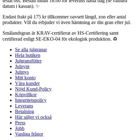
testat oss. Beställ innan 18.00 för leverans nästa dag (se valbara
datum i kassan). ✨
Endast frakt på 175 kr tillkommer oavsett längd, zon eller antal
produkter. Vill du erbjuder vi även hämtning av din gran efter jul.
Smålandsgran är KRAV-certifierat av HS-Certifiering samt
certifierad enligt SE-EKO-04 för ekologisk produktion. ♻️
Se alla julgranar
Hela butiken
Julgransfötter
Julpynt
Julmys
Mitt konto
Våra kunder
Nöjd Kund-Policy
Köpvillkor
Integritetspolicy
Leverans
Betalning
Här säljer vi också
Press
Jobb
Vanliga frågor