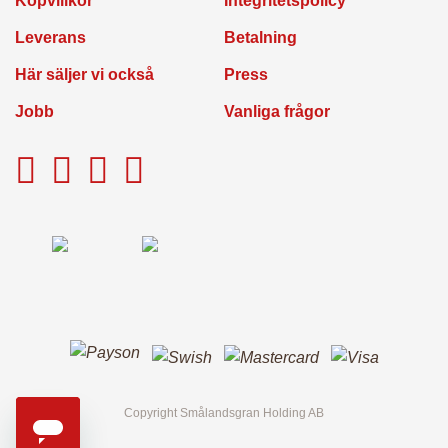
Köpvillkor
Integritetspolicy
anställda
Leverans
Betalning
Här säljer vi också
Press
Leverans
Jobb
Vanliga frågor
Här säljer vi också
Granskötsel &
Julgranstips
Om oss
Copyright Smålandsgran Holding AB
Vanliga frågor