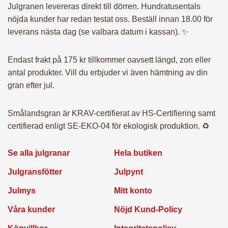
– Julpynt
Julgranen levereras direkt till dörren. Hundratusentals
nöjda kunder har redan testat oss. Beställ innan 18.00 för
leverans nästa dag (se valbara datum i kassan). ✨
– Julmys
Endast frakt på 175 kr tillkommer oavsett längd, zon eller
– Presentkort
antal produkter. Vill du erbjuder vi även hämtning av din
gran efter jul.
– FTG-paket
Smålandsgran är KRAV-certifierat av HS-Certifiering samt
certifierad enligt SE-EKO-04 för ekologisk produktion. ♻️
– BRF-Paket
Se alla julgranar
Hela butiken
Julgransfötter
Julpynt
– Utomhuspaket
Julmys
Mitt konto
Våra kunder
Nöjd Kund-Policy
– Julgran till dina