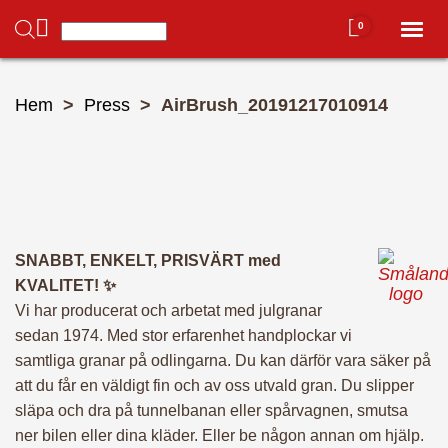
0
Toggl
naviga
Du har inga produkter i varukorgen.
Hem
Hem
>
Press
> AirBrush_20191217010914
Mitt konto
Hela butiken ➜
SNABBT, ENKELT, PRISVÄRT med
KVALITET! ✨
– Alla julgranar 🌲
Vi har producerat och arbetat med julgranar
sedan 1974. Med stor erfarenhet handplockar vi
samtliga granar på odlingarna. Du kan därför vara säker på
– Julgransfötter
att du får en väldigt fin och av oss utvald gran. Du slipper
släpa och dra på tunnelbanan eller spårvagnen, smutsa
ner bilen eller dina kläder. Eller be någon annan om hjälp.