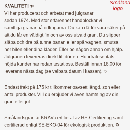
– Julpynt
KVALITET! ✨
Vi har producerat och arbetat med julgranar
sedan 1974. Med stor erfarenhet handplockar vi
– Julmys
samtliga granar på odlingarna. Du kan därför vara säker på
att du får en väldigt fin och av oss utvald gran. Du slipper
– Presentkort
släpa och dra på tunnelbanan eller spårvagnen, smutsa
ner bilen eller dina kläder. Eller be någon annan om hjälp.
Julgranen levereras direkt till dörren. Hundratusentals
– FTG-paket
nöjda kunder har redan testat oss. Beställ innan 18.00 för
leverans nästa dag (se valbara datum i kassan). ✨
– BRF-Paket
Endast frakt på 175 kr tillkommer oavsett längd, zon eller
antal produkter. Vill du erbjuder vi även hämtning av din
gran efter jul.
– Utomhuspaket
Smålandsgran är KRAV-certifierat av HS-Certifiering samt
– Julgran till dina
certifierad enligt SE-EKO-04 för ekologisk produktion. ♻️