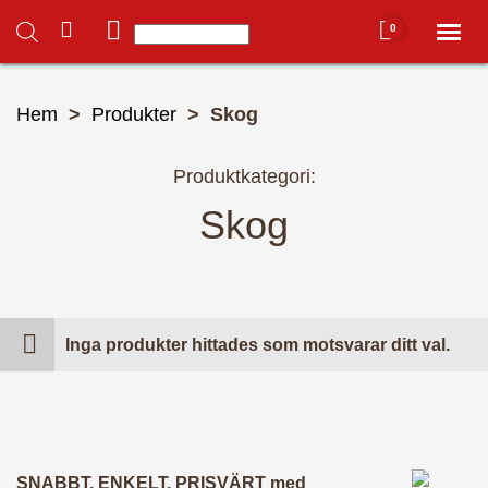
0
Toggl
naviga
Du har inga produkter i varukorgen.
Hem
Hem
>
Produkter
> Skog
Produktkategori:
Mitt konto
Skog
Hela butiken ➜
– Alla julgranar 🌲
Inga produkter hittades som motsvarar ditt val.
– Julgransfötter
SNABBT, ENKELT, PRISVÄRT med