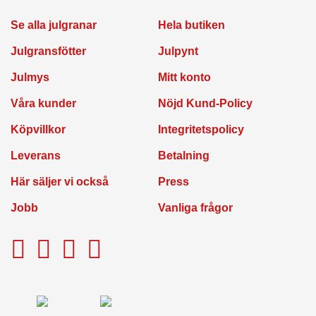
anställda
Se alla julgranar
Hela butiken
Julgransfötter
Julpynt
Leverans
Julmys
Mitt konto
Våra kunder
Nöjd Kund-Policy
Här säljer vi också
Köpvillkor
Integritetspolicy
Leverans
Betalning
Granskötsel &
Här säljer vi också
Press
Julgranstips
Jobb
Vanliga frågor
Om oss
Vanliga frågor