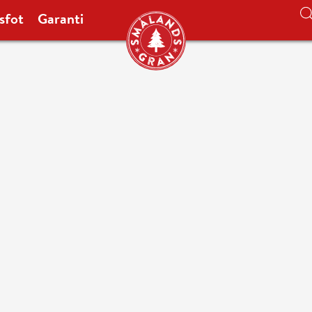
sfot
Garanti
Leveransinfo
Leverans sker mellan 08.00-
Se valbara leveransdatum för j
18.00 kan du få leverans nästa
ange önskat leveransdatum sam
hemma så ställer vi granen uta
chauffören om att granen är l
leverans och samma kväll efte
leveranstid. Under leveransdag
webkarta där du i realtid kan f