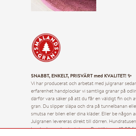
– Julpynt
– Julmys
– Presentkort
– FTG-paket
SNABBT, ENKELT, PRISVÄRT med KVALITET! ✨
Vi har producerat och arbetat med julgranar seda
– BRF-Paket
erfarenhet handplockar vi samtliga granar på odl
därför vara säker på att du får en väldigt fin och 
gran. Du slipper släpa och dra på tunnelbanan ell
– Utomhuspaket
smutsa ner bilen eller dina kläder. Eller be någon 
Julgranen levereras direkt till dörren. Hundratuse
– Julgran till dina anst
kunder har redan testat oss. Beställ innan 18.00 f