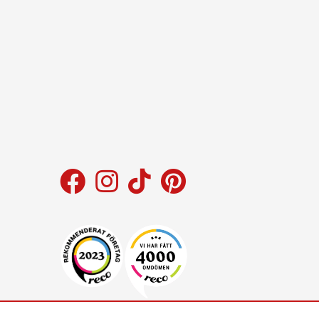
cirka 30 minuter kvar till leverans.
med KVALITET!