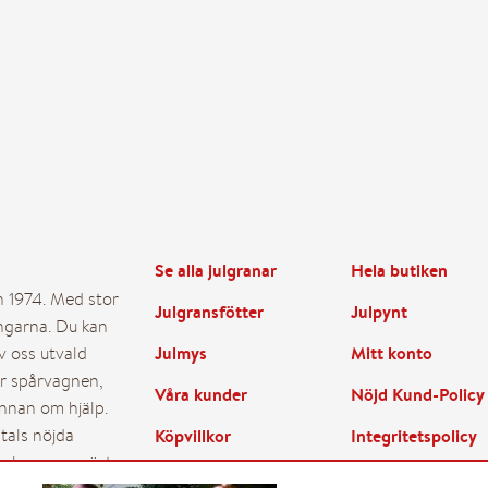
också ett tredje sms när vi har 
SNABBT, ENKELT, PRISVÄRT 
Ändra leveransdatum
Se alla julgranar
Hela butiken
n 1974. Med stor
Julgransfötter
Julpynt
ingarna. Du kan
Julmys
Mitt konto
av oss utvald
er spårvagnen,
Våra kunder
Nöjd Kund-Policy
annan om hjälp.
ntals nöjda
Köpvillkor
Integritetspolicy
ällda
ör leverans nästa
Leverans
Betalning