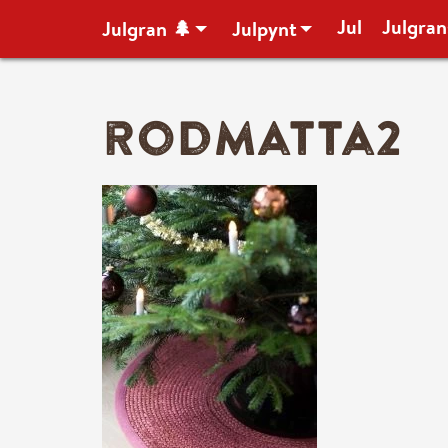
Jul
Julgran
Julgran 🌲
Julpynt
rodmatta2
Mitt konto
Hela butiken ➜
– Alla julgranar 🌲
– Julgransfötter