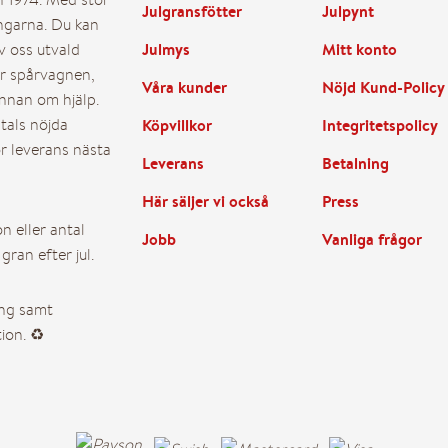
Julgransfötter
Julpynt
också ett tredje sms när vi har 
ingarna. Du kan
Julmys
Mitt konto
av oss utvald
er spårvagnen,
SNABBT, ENKELT, PRISVÄRT 
Våra kunder
Nöjd Kund-Policy
annan om hjälp.
ntals nöjda
Köpvillkor
Integritetspolicy
Ändra leveransdatum
ör leverans nästa
Leverans
Betalning
Här säljer vi också
Press
n eller antal
Jobb
Vanliga frågor
gran efter jul.
ing samt
ion. ♻️
ällda