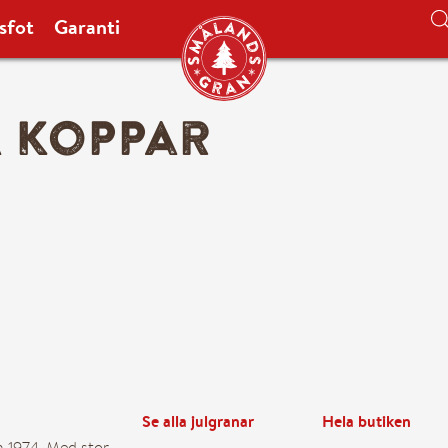
sfot
Garanti
 koppar
Leveransinfo
Leverans sker mellan 08.00-
Se valbara leveransdatum för j
18.00 kan du få leverans nästa
ange önskat leveransdatum sam
hemma så ställer vi granen uta
chauffören om att granen är l
leverans och samma kväll efte
leveranstid. Under leveransdag
Se alla julgranar
Hela butiken
webkarta där du i realtid kan f
n 1974. Med stor