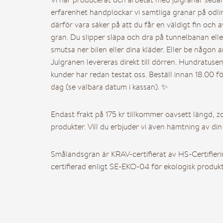
– Julpynt
erfarenhet handplockar vi samtliga granar på odl
därför vara säker på att du får en väldigt fin och 
– Julmys
gran. Du slipper släpa och dra på tunnelbanan ell
smutsa ner bilen eller dina kläder. Eller be någon 
Julgranen levereras direkt till dörren. Hundratuse
– Presentkort
kunder har redan testat oss. Beställ innan 18.00 f
dag (se valbara datum i kassan). ✨
– FTG-paket
Endast frakt på 175 kr tillkommer oavsett längd, zo
produkter. Vill du erbjuder vi även hämtning av din 
– BRF-Paket
Smålandsgran är KRAV-certifierat av HS-Certifier
certifierad enligt SE-EKO-04 för ekologisk produkt
– Utomhuspaket
– Julgran till dina anst