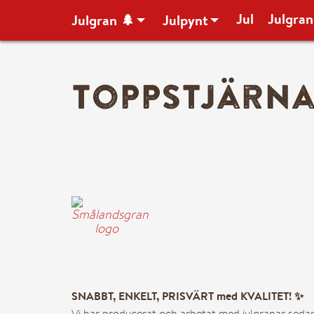
Jul
Julgran
Julgran 🌲
Julpynt
Toppstjärna
Mitt konto
Hela butiken ➜
– Alla julgranar 🌲
– Julgransfötter
SNABBT, ENKELT, PRISVÄRT med KVALITET! ✨
Vi har producerat och arbetat med julgranar seda